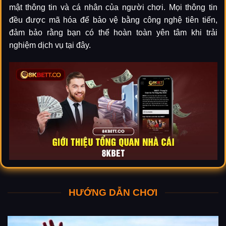
mật thông tin và cá nhân của người chơi. Mọi thông tin
đều được mã hóa để bảo vệ bằng công nghệ tiên tiến,
đảm bảo rằng bạn có thể hoàn toàn yên tâm khi trải
nghiệm dịch vụ tại đây.
Giới thiệu tổng quan nhà cái 8KBET
HƯỚNG DẪN CHƠI
Xem thêm:
bong88
|
69VN
|
98win
|
98win
|
vn88 link
mới
|
King88
|
23win
|
23win
|
kuwin
|
king88
|
789Win
|