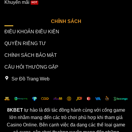
Khuyến mãi
bet thủ.
Cam kết cá cược xanh chín
CHÍNH SÁCH
8KBET
cam kết bảo vệ thành viên khỏi những rủi ro tiềm
ĐIỀU KHOẢN ĐIỀU KIỆN
ẩn trong cá cược. Chính sách cá cược xanh chín đảm bảo
rằng người chơi sẽ được tư vấn đầy đủ về quy định an
QUYỀN RIÊNG TƯ
toàn cũng như các biện pháp bảo vệ tài khoản cá nhân.
Điều này đặc biệt quan trọng đối với những người mới
CHÍNH SÁCH BẢO MẬT
bắt đầu tham gia cá cược trực tuyến.
CÂU HỎI THƯỜNG GẶP
Chương trình ưu đãi siêu khủng
Sơ Đồ Trang Web
8KBET
không chỉ thu hút người tham gia bằng các trò
chơi đa dạng mà còn bởi những chương trình ưu đãi hấp
dẫn. Nền tảng này thường xuyên tổ chức các sự kiện và
chương trình khuyến mãi, giúp bạn có thêm cơ hội nhận
8KBET
tự hào là đối tác đồng hành cùng với cổng game
thưởng lớn gia tăng vốn cược.
lớn nhằm mang đến các trò chơi phù hợp khi tham giá
Casino Online. Bên cạnh việc đa dạng các thể loại game
Tổng hợp các sản phẩm hot nhất tại nhà cái