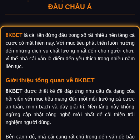
ĐẦU CHÂU Á
8KBET
là cái tên đứng đầu trong số rất nhiều nền tảng cá
cược có mặt hiện nay. Với mục tiêu phát triển luôn hướng
đến những dịch vụ chất lượng nhất đến cho người chơi,
vì thế nhà cái vẫn là điểm đến yêu thích trong nhiều năm
liên tục.
Giới thiệu tổng quan về 8KBET
8KBET
được thiết kế để đáp ứng nhu cầu đa dạng của
hội viên với mục tiêu mang đến một môi trường cá cược
an toàn, minh bạch và đầy giải trí. Nền tảng này không
ngừng cập nhật công nghệ mới nhất để cải thiện trải
nghiệm người dùng.
Bên cạnh đó, nhà cái cũng rất chú trọng đến vấn đề bảo