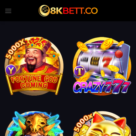
Skip
to
content