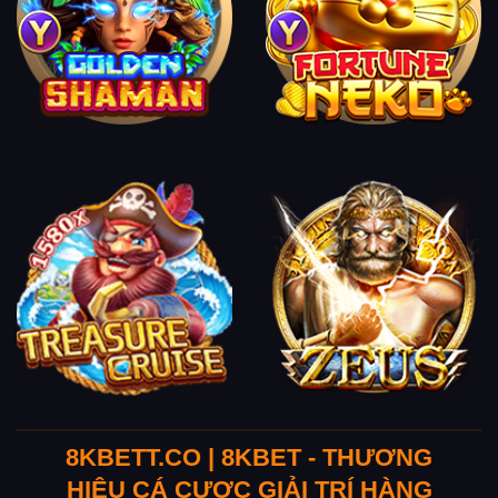
8KBETT.CO | 8KBET - THƯƠNG
HIỆU CÁ CƯỢC GIẢI TRÍ HÀNG