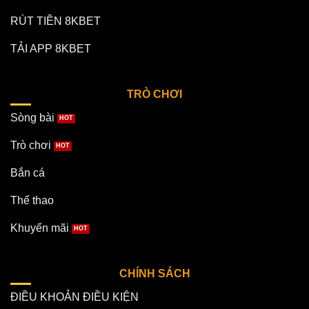
RÚT TIỀN 8KBET
TẢI APP 8KBET
TRÒ CHƠI
Sòng bài
Trò chơi
Bắn cá
Thể thao
Khuyến mãi
CHÍNH SÁCH
ĐIỀU KHOẢN ĐIỀU KIỆN