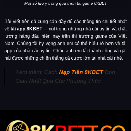
Một số lưu ý trong quá trình tải game 8KBET
Bài viết trên đã cung cấp đầy đủ các thông tin chi tiết nhất
về
tải app 8KBET
– một trong những nhà cái uy tín và chất
lượng hàng đầu hiện nay trên thị trường game của Việt
Nam. Chúng tôi hy vọng anh em có thể hiểu rõ hơn về tải
app của nhà cái uy tín. Chúc anh em tải thành công và gặt
hái được những chiến thắng cá cược lớn tại nhà cái nhé.
Xem thêm: Cách
Nạp Tiền 8KBET
Đơn
Giản Nhất Qua Các Phương Thức