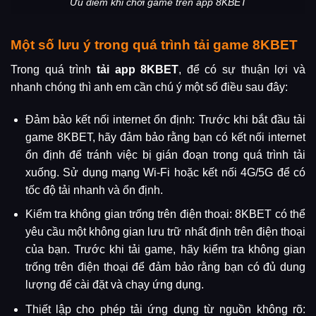
Ưu điểm khi chơi game trên app 8KBET
Một số lưu ý trong quá trình tải game 8KBET
Trong quá trình
tải app 8KBET
, để có sự thuận lợi và
nhanh chóng thì anh em cần chú ý một số điều sau đây:
Đảm bảo kết nối internet ổn định
: Trước khi bắt đầu tải
game 8KBET, hãy đảm bảo rằng bạn có kết nối internet
ổn định để tránh việc bị gián đoạn trong quá trình tải
xuống. Sử dụng mạng Wi-Fi hoặc kết nối 4G/5G để có
tốc độ tải nhanh và ổn định.
Kiểm tra không gian trống trên điện thoại
: 8KBET có thể
yêu cầu một không gian lưu trữ nhất định trên điện thoại
của bạn. Trước khi tải game, hãy kiểm tra không gian
trống trên điện thoại để đảm bảo rằng bạn có đủ dung
lượng để cài đặt và chạy ứng dụng.
Thiết lập cho phép tải ứng dụng từ nguồn không rõ
: