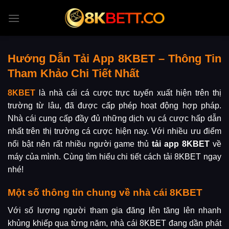
Skip
to
content
Hướng Dẫn Tải App 8KBET – Thông Tin
Tham Khảo Chi Tiết Nhất
8KBET
là nhà cái cá cược trực tuyến xuất hiện trên thị
trường từ lâu, đã được cấp phép hoạt động hợp pháp.
Nhà cái cung cấp đầy đủ những dịch vụ cá cược hấp dẫn
nhất trên thị trường cá cược hiện nay. Với nhiều ưu điểm
nổi bật nên rất nhiều người game thủ
tải app 8KBET
về
máy của mình. Cùng tìm hiểu chi tiết cách tải 8KBET ngay
nhé!
Một số thông tin chung về nhà cái 8KBET
Với số lượng người tham gia đăng lên tăng lên nhanh
khủng khiếp qua từng năm, nhà cái 8KBET đang dần phát