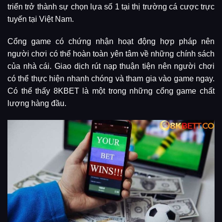
triển trở thành sự chọn lựa số 1 tại thị trường cá cược trực
tuyến tại Việt Nam.
Cổng game có chứng nhận hoạt động hợp pháp nên
người chơi có thể hoàn toàn yên tâm về những chính sách
của nhà cái. Giao dịch rút nạp thuận tiện nên người chơi
có thể thực hiện nhanh chóng và tham gia vào game ngay.
Có thể thấy 8KBET là một trong những cổng game chất
lượng hàng đầu.