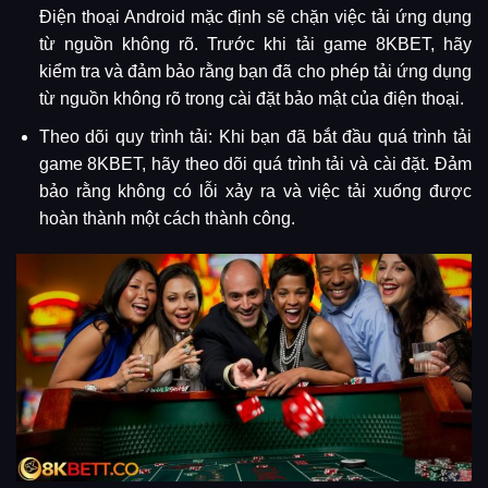
Điện thoại Android mặc định sẽ chặn việc tải ứng dụng
từ nguồn không rõ. Trước khi tải game 8KBET, hãy
kiểm tra và đảm bảo rằng bạn đã cho phép tải ứng dụng
từ nguồn không rõ trong cài đặt bảo mật của điện thoại.
Theo dõi quy trình tải
: Khi bạn đã bắt đầu quá trình tải
game 8KBET, hãy theo dõi quá trình tải và cài đặt. Đảm
bảo rằng không có lỗi xảy ra và việc tải xuống được
hoàn thành một cách thành công.