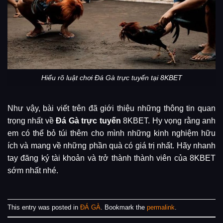
Hiểu rõ luật chơi Đá Gà trực tuyến tại 8KBET
Như vậy, bài viết trên đã giới thiệu những thông tin quan
trọng nhất về
Đá Gà trực tuyến
8KBET. Hy vọng rằng anh
em có thể bỏ túi thêm cho mình những kinh nghiệm hữu
ích và mang về những phần quà có giá trị nhất. Hãy nhanh
tay đăng ký tài khoản và trở thành thành viên của 8KBET
sớm nhất nhé.
This entry was posted in
ĐÁ GÀ
. Bookmark the
permalink
.