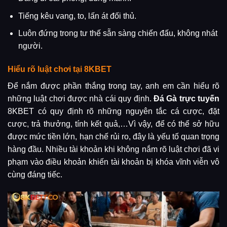
Tiếng kêu vang, to, lấn át đối thủ.
Luôn đứng trong tư thế sẵn sàng chiến đấu, không nhát
người.
Hiểu rõ luật chơi tại 8KBET
Để nắm được phần thắng trong tay, anh em cần hiểu rõ
những luật chơi được nhà cái quy định.
Đá Gà trực tuyến
8KBET có quy định rõ những nguyên tắc cá cược, đặt
cược, trả thưởng, tính kết quả,…Vì vậy, để có thể sở hữu
được mức tiền lớn, hạn chế rủi ro, đây là yếu tố quan trọng
hàng đầu. Nhiều tài khoản khi không nắm rõ luật chơi đã vi
phạm vào điều khoản khiến tài khoản bị khóa vĩnh viễn vô
cùng đáng tiếc.