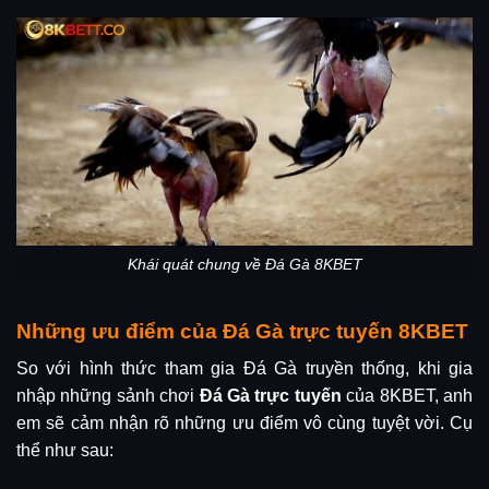
Khái quát chung về Đá Gà 8KBET
Những ưu điểm của Đá Gà trực tuyến 8KBET
So với hình thức tham gia Đá Gà truyền thống, khi gia
nhập những sảnh chơi
Đá Gà trực tuyến
của 8KBET, anh
em sẽ cảm nhận rõ những ưu điểm vô cùng tuyệt vời. Cụ
thể như sau: