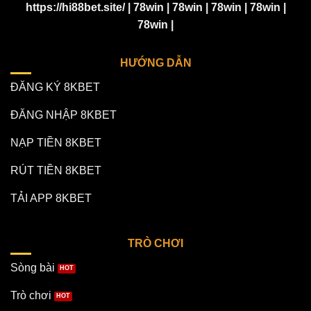
https://hi88bet.site/
|
78win
|
78win
|
78win
|
78win
|
78win
|
HƯỚNG DẪN
ĐĂNG KÝ 8KBET
ĐĂNG NHẬP 8KBET
NẠP TIỀN 8KBET
RÚT TIỀN 8KBET
TẢI APP 8KBET
TRÒ CHƠI
Sòng bài
Trò chơi