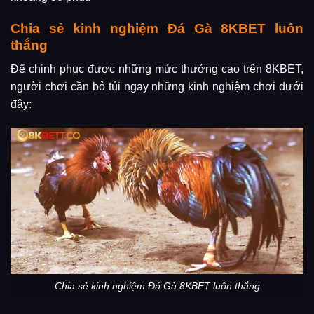
Chia sẻ kinh nghiệm Đá Gà 8KBET luôn
thắng
Để chinh phục được những mức thưởng cao trên 8KBET,
người chơi cần bỏ túi ngay những kinh nghiệm chơi dưới
đây:
Chia sẻ kinh nghiệm Đá Gà 8KBET luôn thắng