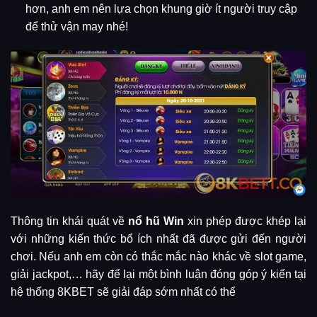
hơn, anh em nên lựa chọn khung giờ ít người truy cập
để thử vận may nhé!
Thông tin khái quát về
nổ hũ Win
xin phép được khép lại
với những kiến thức bổ ích nhất đã được gửi đến người
chơi. Nếu anh em còn có thắc mắc nào khác về slot game,
giải jackpot,… hãy để lại một bình luận đóng góp ý kiến tại
hệ thống 8KBET sẽ giải đáp sớm nhất có thể