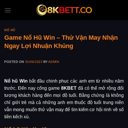
Skip
to
content
NỔ HŨ
Game Nổ Hũ Win – Thử Vận May Nhận
Ngay Lợi Nhuận Khủng
POSTED ON
01/06/2023
BY
ADMIN
Nổ hũ Win
bắt đầu chinh phục các anh em từ nhiều năm
trước. Đến nay cổng game
8KBET
đã có thể mở rộng đối
tượng khách hàng đến mọi độ tuổi. Bằng chứng là không
chỉ giới trẻ mà cả những anh em thuộc độ tuổi trung niên
vẫn mong muốn thử vận may để tìm kiếm cơ hội rinh về số
tiền kếch xù.