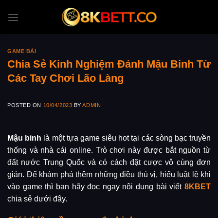
Skip
to
content
GAME BÀI
Chia Sẻ Kinh Nghiệm Đánh Mậu Binh Từ
Các Tay Chơi Lão Làng
POSTED ON
10/04/2023
BY
ADMIN
M
ậu binh
là một tựa game siêu hot tại các sòng bạc truyền
thống và nhà cái online. Trò chơi này được bắt nguồn từ
đất nước Trung Quốc và có cách đặt cược vô cùng đơn
giản. Để khám phá thêm những điều thú vị, hiểu luật lệ khi
vào game thì bạn hãy đọc ngay nội dung bài viết
8KBET
chia sẻ dưới đây.