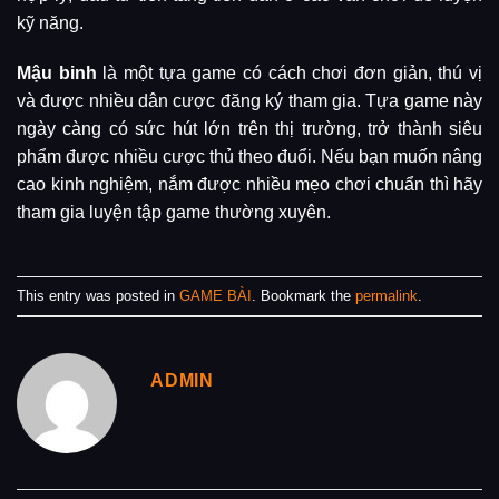
kỹ năng.
Mậu binh
là một tựa game có cách chơi đơn giản, thú vị
và được nhiều dân cược đăng ký tham gia. Tựa game này
ngày càng có sức hút lớn trên thị trường, trở thành siêu
phẩm được nhiều cược thủ theo đuổi. Nếu bạn muốn nâng
cao kinh nghiệm, nắm được nhiều mẹo chơi chuẩn thì hãy
tham gia luyện tập game thường xuyên.
This entry was posted in
GAME BÀI
. Bookmark the
permalink
.
ADMIN