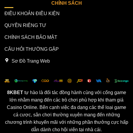
CHÍNH SÁCH
ĐIỀU KHOẢN ĐIỀU KIỆN
QUYỀN RIÊNG TƯ
CHÍNH SÁCH BẢO MẬT
CÂU HỎI THƯỜNG GẶP
Sơ Đồ Trang Web
8KBET
tự hào là đối tác đồng hành cùng với cổng game
lớn nhằm mang đến các trò chơi phù hợp khi tham giá
Casino Online. Bên cạnh việc đa dạng các thể loại game
cá cược, sân chơi thường xuyên mang đến những
chương trình khuyến mãi với những phần thưởng cực hấp
dẫn dành cho hội viên tại nhà cái.