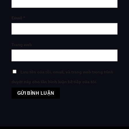
Email
*
Trang web
Lưu tên của tôi, email, và trang web trong trình
duyệt này cho lần bình luận kế tiếp của tôi.