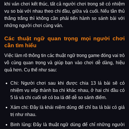
khi ván chơi kết thúc, tất cả người chơi trong sẽ có nhiệm
vụ so bài với nhau theo chi đầu, giữa và cuối. Nếu tân thủ
thắng trắng thì không cần phải tiến hành so sánh bài với
những người chơi cùng ván.
Các thuật ngữ quan trọng mọi người chơi
cần tìm hiểu
Việc làm rõ thông tin các thuật ngữ trong game đóng vai trò
vô cùng quan trọng và giúp bạn vào chơi dễ dàng, hiệu
quả hơn. Cụ thể như sau:
Chi: Người chơi sau khi được chia 13 lá bài sẽ có
nhiệm vụ xếp thành ba chi khác nhau, ở hai chi đầu có
5 lá và chi cuối sẽ có ba lá để dễ so sánh điểm.
Xám chi: Đây là khái niệm dùng để chỉ ba lá bài có giá
trị như nhau.
Binh lủng: Đây là thuật ngữ dùng để chỉ những người