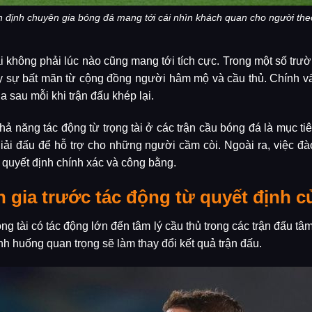
 định chuyên gia bóng đá mang tới cái nhìn khách quan cho người the
ài không phải lúc nào cũng mang tới tích cực. Trong một số trườ
hay sự bất mãn từ cộng đồng người hâm mộ và cầu thủ. Chính 
 sau mỗi khi trận đấu khép lại.
 khả năng tác động từ trọng tài ở các trận cầu bóng đá là mục 
ải đấu để hỗ trợ cho những người cầm còi. Ngoài ra, việc đào
 quyết định chính xác và công bằng.
gia trước tác động từ quyết định củ
ng tài có tác động lớn đến tâm lý cầu thủ trong các trận đấu t
nh huống quan trọng sẽ làm thay đổi kết quả trận đấu.