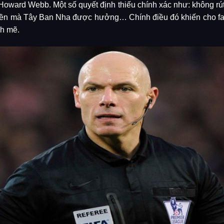
i Howard Webb. Một số quyết định thiếu chính xác như: không rú
 đền mà Tây Ban Nha được hưởng… Chính điều đó khiến cho f
nh mẽ.