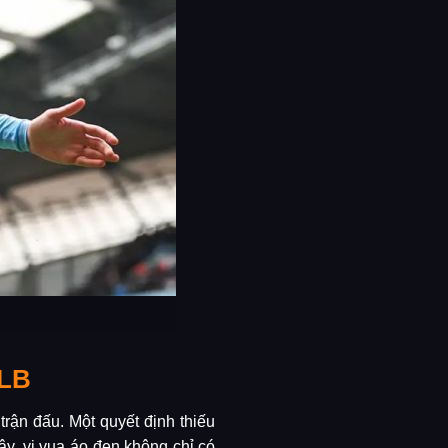
CLB
trận đấu. Một quyết định thiếu
ậy, vị vua áo đen không chỉ có