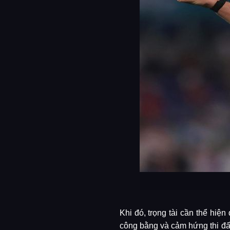
Khi đó, trọng tài cần thể hiệ
công bằng và cảm hứng thi đấ