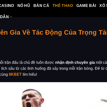
CASINO
NỔ HŨ
BẮN CÁ
THỂ THAO
GAME BÀI
XỔ 
 DẪN
ên Gia Về Tác Động Của Trọng Tà
mỗi trận đấu là chủ đề luôn được
nhận định chuyên gia
một các
tích sâu từ các tình huống đã xảy trong mỗi trận bóng. Để từ
 cùng
8KBET
tìm hiểu!