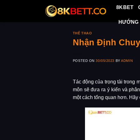
Skip
8KBET
to
content
HƯỚNG
THỂ THAO
Nhận Định Chuy
POSTED ON
30/05/2023
BY
ADMIN
Tác động của trọng tài trong 
môn sẽ đưa ra ý kiến và phân 
một cách tổng quan hơn. Hãy