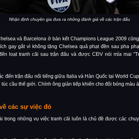
Nhận định chuyên gia đưa ra những đánh giá về các trận đấu
Chelsea và Barcelona ở bán kết Champions League 2009 cũng gâ
ích gay gắt vì không tặng Chelsea quả phạt đền sau pha phạ
ến loạt tranh cãi sau trận đấu và được CĐV nói mỉa mai “Trọ
 đến trận đấu nổi tiếng giữa Italia và Hàn Quốc tại World Cu
g túc cầu thế giới. Chính ông gián tiếp khiến cho đội bóng màu á
về các sự việc đó
ài trong những vụ việc tranh cãi luôn là chủ đề được các chuy