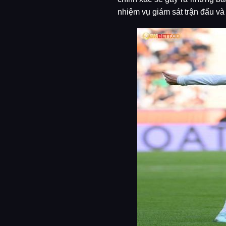
nhiệm vụ giám sát trận đấu và