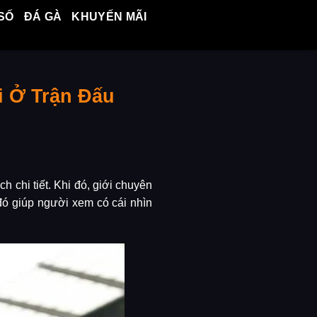
SỐ
ĐÁ GÀ
KHUYẾN MÃI
i Ở Trận Đấu
h chi tiết. Khi đó, giới chuyên
 đó giúp người xem có cái nhìn