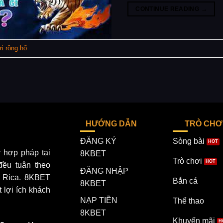
CONTINUE READING
→
i rồng hổ
HƯỚNG DẪN
TRÒ CHƠ
ĐĂNG KÝ
Sòng bài
 hợp pháp tại
8KBET
Trò chơi
đều tuân theo
ĐĂNG NHẬP
a Rica. 8KBET
Bắn cá
8KBET
t lợi ích khách
NẠP TIỀN
Thể thao
8KBET
Khuyến mãi