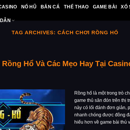
CASINO
NỔ HŨ
BẮN CÁ
THỂ THAO
GAME BÀI
XỔ 
 DẪN
TAG ARCHIVES:
CÁCH CHƠI RỒNG HỔ
 Rồng Hổ Và Các Mẹo Hay Tại Casin
Rồng hổ là một trong trò 
game thủ săn đón trên thị
này có lối đánh đơn giản, 
nhanh chóng được đông đả
hiểu hơn về game bài thú v