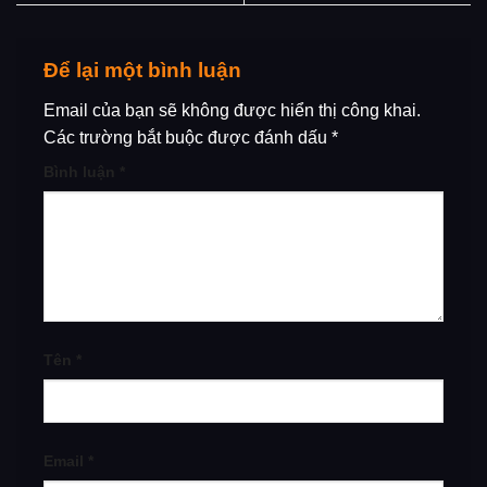
Để lại một bình luận
Email của bạn sẽ không được hiển thị công khai.
Các trường bắt buộc được đánh dấu
*
Bình luận
*
Tên
*
Email
*