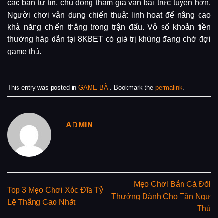
các bạn tự tin, chủ động tham gia ván bài trực tuyến hơn.
Người chơi vận dụng chiến thuật linh hoạt để nâng cao
khả năng chiến thắng trong trận đấu. Vô số khoản tiền
thưởng hấp dẫn tại 8KBET có giá trị khủng đang chờ đợi
game thủ.
This entry was posted in
GAME BÀI
. Bookmark the
permalink
.
ADMIN
Mẹo Chơi Bắn Cá Đổi
Top 3 Mẹo Chơi Xóc Đĩa Tỷ
Thưởng Dành Cho Tân Ngư
Lệ Thắng Cao Nhất
Thủ