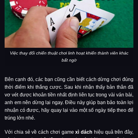
Việc thay đổi chiến thuật chơi linh hoạt khiến thành viên khác
bất ngờ
Bên cạnh đó, các bạn cũng cần biết cách dừng chơi đúng
thời điểm khi thắng cược. Sau khi nhận thấy bản thân đã
vơ vét được khoản tiền nhất định liên tục trong vài ván bài,
anh em nên dừng lại ngay. Điều này giúp bạn bảo toàn lợi
nhuận có được, hãy quay lại vào một số ngày tiếp theo để
trúng lớn nhé.
Với chia sẻ về cách chơi game
xì dách
hiệu quả trên đây,