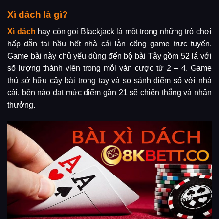
Xì dách là gì?
Xì dách
hay còn gọi Blackjack là một trong những trò chơi
hấp dẫn tại hầu hết nhà cái lẫn cổng game trực tuyến.
Game bài này chủ yếu dùng đến bộ bài Tây gồm 52 lá với
số lượng thành viên trong mỗi ván cược từ 2 – 4. Game
thủ sở hữu cây bài trong tay và so sánh điểm số với nhà
cái, bên nào đạt mức điểm gần 21 sẽ chiến thắng và nhận
thưởng.