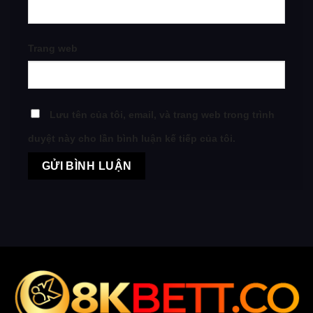
Trang web
Lưu tên của tôi, email, và trang web trong trình
duyệt này cho lần bình luận kế tiếp của tôi.