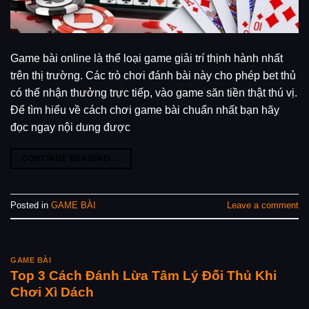
Game bài online là thể loại game giải trí thịnh hành nhất
trên thị trường. Các trò chơi đánh bài này cho phép bet thủ
có thể nhận thưởng trực tiếp, vào game săn tiền thật thú vị.
Để tìm hiểu về cách chơi game bài chuẩn nhất bạn hãy
đọc ngay nội dung được
CONTINUE READING
→
Posted in
GAME BÀI
Leave a comment
GAME BÀI
Top 3 Cách Đánh Lừa Tâm Lý Đối Thủ Khi
Chơi Xì Dách