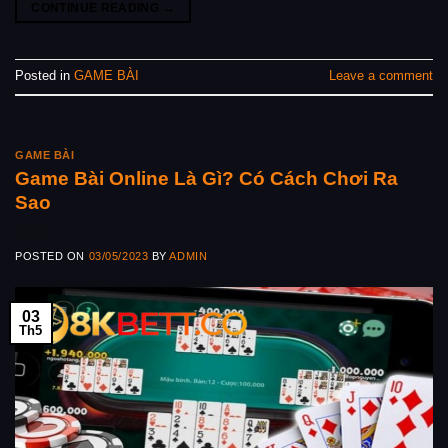
CONTINUE READING
→
Posted in
GAME BÀI
Leave a comment
GAME BÀI
Game Bài Online Là Gì? Có Cách Chơi Ra
Sao
POSTED ON
03/05/2023
BY
ADMIN
03
Th5