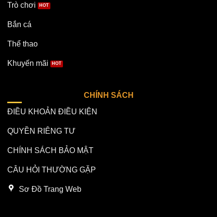
Trò chơi
Bắn cá
Thể thao
Khuyến mãi
CHÍNH SÁCH
ĐIỀU KHOẢN ĐIỀU KIỆN
QUYỀN RIÊNG TƯ
CHÍNH SÁCH BẢO MẬT
CÂU HỎI THƯỜNG GẶP
Sơ Đồ Trang Web