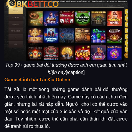
Top 99+ game bài đổi thưởng được anh em quan tâm nhất
hiện nay
[/caption]
Game đánh bài Tài Xỉu Online
Tài Xỉu là một trong những game đánh bài đổi thưởng
được yêu thích nhất hiện nay. Game này có cách chơi đơn
giản, nhưng lại rất hấp dẫn. Người chơi có thể cược vào
một số hoặc một mặt của xúc xắc và đợi kết quả của ván
đấu. Tuy nhiên, cược thủ cần phải cẩn thận khi đặt cược
để tránh rủi ro thua lỗ.