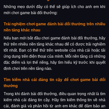
Những mẹo dưới đây có thể sẽ giúp ích cho anh em khi
mới chơi game bài đổi thưởng:
Trải nghiệm chơi game đánh bài đổi thưởng trên nhiều
nền tảng khác nhau
Nếu bạn mới bắt đầu chơi game đánh bài đổi thưởng, hãy
thử trên nhiều nền tảng khác nhau để có được trải nghiệm
tốt nhất. Bạn có thể thử trên website của nhà cái hoặc tải
ứng dụng trên điện thoại của mình. Mỗi nền tảng có những
đặc điểm và lợi thế riêng, hãy tìm hiểu kỹ trước khi quyết
định chơi trên nền tảng nào.
Tìm kiếm nhà cái đáng tin cậy để chơi game bài đổi
thưởng
Trong khi đánh bài đổi thưởng, điều quan trọng nhất là tìm
kiếm nhà cái đáng tin cậy. Hãy tìm kiếm thông tin về nhà
cái, đánh giá và phản hồi từ anh em khác để đảm bảo an