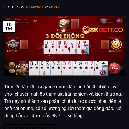
POSTED ON
10/04/2023
BY
ADMIN
10
Th4
Tiến lên là một tựa game quốc dân thu hút rất nhiều tay
chơi chuyên nghiệp tham gia trải nghiệm và kiểm thưởng.
Trò này trở thành sản phẩm chiến lược được phát triển tại
nhà cái online, có số lượng người tham gia đông đảo. Nội
dung bài viết dưới đây 8KBET sẽ tổng
CONTINUE READING
→