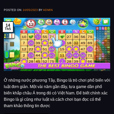
POSTED ON
14/05/2023
BY
ADMIN
14
Th5
Ở những nước phương Tây, Bingo là trò chơi phổ biến với
luật đơn giản. Một vài năm gần đây, tựa game dần phổ
biến khắp châu Á trong đó có Việt Nam. Để biết chính xác
Bingo là gì cũng như luật và cách chơi bạn đọc có thể
tham khảo thông tin được