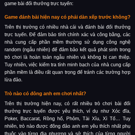
game bài đổi thưởng trực tuyến:
Game đánh bài hiện nay có phải dàn xếp trước không?
Trên thị trường có nhiều nhà cái và đánh bài đổi thưởng
trực tuyến. Để đảm bảo tính chính xác và công bằng, các
nhà cung cấp phần mềm thường sử dụng công nghệ
random (ngẫu nhiên) để đảm bảo kết quả phát sinh trong
trò chơi là hoàn toàn ngẫu nhiên và không bị can thiệp.
Tuy nhiên, việc kiểm tra tính minh bạch của nhà cung cấp
phần mềm là điều rất quan trọng để tránh các trường hợp
lừa đảo.
Trò nào có đông anh em chơi nhất?
Trên thị trường hiện nay, có rất nhiều trò chơi bài đổi
thưởng trực tuyến được yêu thích, ví dụ như Xóc đĩa,
Poker, Baccarat, Rồng hổ, Phỏm, Tài Xỉu, Xì Tố… Tuy
nhiên, trò nào được đông đảo anh em yêu thích nhất phụ
thuộc vào từng địa phương và sở thích của từng người