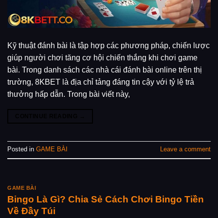
Kỹ thuật đánh bài là tập hợp các phương pháp, chiến lược
giúp người chơi tăng cơ hội chiến thắng khi chơi game
bài. Trong danh sách các nhà cái đánh bài online trên thị
trường, 8KBET là địa chỉ tảng đáng tin cậy với tỷ lệ trả
thưởng hấp dẫn. Trong bài viết này,
CONTINUE READING
→
Posted in
GAME BÀI
Leave a comment
GAME BÀI
Bingo Là Gì? Chia Sẻ Cách Chơi Bingo Tiền
Về Đầy Túi