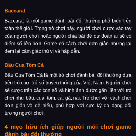
Baccarat
Baccarat là một game đánh bài đổi thưởng phổ biến trên
toàn thế giới. Trong trò chơi này, người chơi cược vào tay
của người chơi hoặc người chia bài để dự đoán ai sẽ có
điểm số lớn hơn. Game có cách chơi đơn giản nhưng lại
đem lại cảm giác thú vị và hấp dẫn.
Bầu Cua Tôm Cá
Bầu Cua Tôm Cá là một trò chơi đánh bài đổi thưởng dựa
trên trò chơi xổ số truyền thống của Việt Nam. Người chơi
sẽ cược trên các con số và hình ảnh được gắn liền với trò
chơi như bầu, cua, tôm, cá, gà, nai. Trò chơi với cách chơi
đơn giản và dễ hiểu, phù hợp với cực kỳ đa dạng đối
tượng người chơi.
4 mẹo hữu ích giúp người mới chơi game
đánh bài đổi thưởng