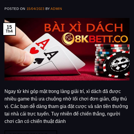
POSTED ON
15/04/2023
BY
ADMIN
15
Th4
Ngay từ khi góp mặt trong làng giải trí, xì dách đã được
nhiều game thủ ưa chuộng nhờ lối chơi đơn giản, đầy thú
vị. Các bạn dễ dàng tham gia đặt cược và săn tiền thưởng
tại nhà cái trực tuyến. Tuy nhiên để chiến thắng, người
chơi cần có chiến thuật đánh