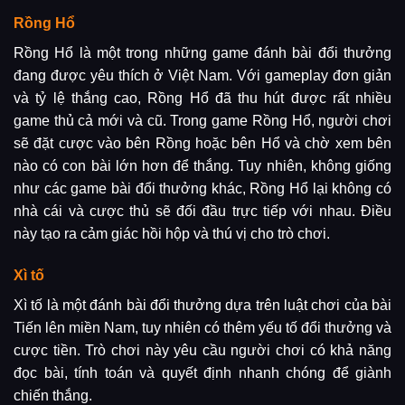
Rồng Hổ
Rồng Hổ là một trong những game đánh bài đổi thưởng
đang được yêu thích ở Việt Nam. Với gameplay đơn giản
và tỷ lệ thắng cao, Rồng Hổ đã thu hút được rất nhiều
game thủ cả mới và cũ. Trong game Rồng Hổ, người chơi
sẽ đặt cược vào bên Rồng hoặc bên Hổ và chờ xem bên
nào có con bài lớn hơn để thắng. Tuy nhiên, không giống
như các game bài đổi thưởng khác, Rồng Hổ lại không có
nhà cái và cược thủ sẽ đối đầu trực tiếp với nhau. Điều
này tạo ra cảm giác hồi hộp và thú vị cho trò chơi.
Xì tố
Xì tố là một đánh bài đổi thưởng dựa trên luật chơi của bài
Tiến lên miền Nam, tuy nhiên có thêm yếu tố đổi thưởng và
cược tiền. Trò chơi này yêu cầu người chơi có khả năng
đọc bài, tính toán và quyết định nhanh chóng để giành
chiến thắng.