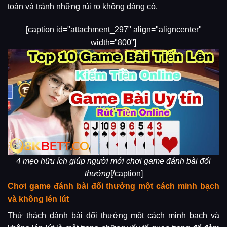
toàn và tránh những rủi ro không đáng có.
[caption id="attachment_297" align="aligncenter"
width="800"]
4 mẹo hữu ích giúp người mới chơi game đánh bài đổi
thưởng
[/caption]
Chơi game đánh bài đổi thưởng một cách minh bạch
và không lén lút
Thử thách đánh bài đổi thưởng một cách minh bạch và